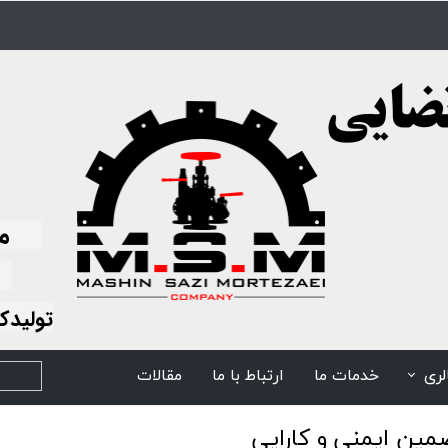
ما ف
ا
تولیدک
لری
خدمات ما
ارتباط با ما
مقالات
مین ایمنی و کارایی