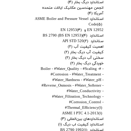
استاندارد دیگ بخار
(۴)
انجمن مهندسین مکانیک ایالات متحده
آمریکا
(۴)
استاندارد ASME Boiler and Pressure Vessel
Code
(۵)
EN 12952 و EN 12953
(۴)
استاندارد BS 2790 (BS EN 12953)
(۴)
ستاندارد API STD 520
(۲)
اهمیت کیفیت آب
(۲)
کیفیت آب دیگ بخار
(۲)
سختی آب دیگ بخار
(۲)
خوردگی دیگ بخار
(۲)
- #Boiler - #Water_Quality - #Scaling -
#Corrosion - #Water_Treatment -
#Water_Hardness - #Water_pH -
#Reverse_Osmosis - #Water_Softener -
#Water_Conductivity -
#Water_Filtration_Technology -
#Corrosion_Control -
#Thermal_Efficiency
(۱)
ASME I PTC 4.1-2013
(۱)
استانداردهای بین‌المللی
(۳)
استاندارد کیفیت اب دیگ
(۱)
استاندارد BS 2790:1992
(۱)